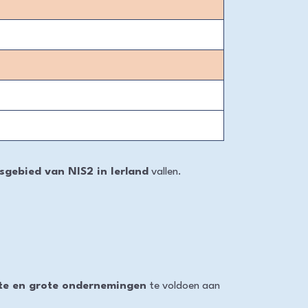
sgebied van NIS2 in Ierland
vallen.
te en grote ondernemingen
te voldoen aan