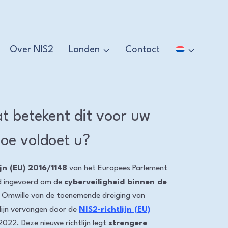
Over NIS2
Landen
Contact
at betekent dit voor uw
hoe voldoet u?
ijn (EU) 2016/1148
van het Europees Parlement
rd ingevoerd om de
cyberveiligheid binnen de
. Omwille van de toenemende dreiging van
lijn vervangen door de
NIS2-richtlijn (EU)
22. Deze nieuwe richtlijn legt
strengere