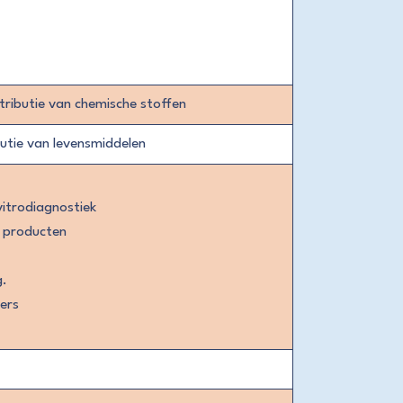
tributie van chemische stoffen
butie van levensmiddelen
vitrodiagnostiek
e producten
g.
ers