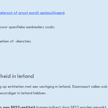
ddelgroot of groot wordt geclassificeerd
.
oor specifieke aanbieders zoals:
rken of -diensten;
heid in Ierland
ng op entiteiten met een vestiging in Ierland. Daarnaast vallen oo
woordiger in Ierland hebben.
n een NIS2-entiteit
kunnen indirect door NIS2 worden geraakt.