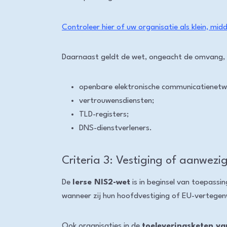
Controleer hier of uw organisatie als klein, mi
Daarnaast geldt de wet, ongeacht de omvang, v
openbare elektronische communicatienetwe
vertrouwensdiensten;
TLD-registers;
DNS-dienstverleners.
Criteria 3: Vestiging of aanwezig
De
Ierse NIS2-wet
is in beginsel van toepassi
wanneer zij hun hoofdvestiging of EU-vertegen
Ook organisaties in de
toeleveringsketen va