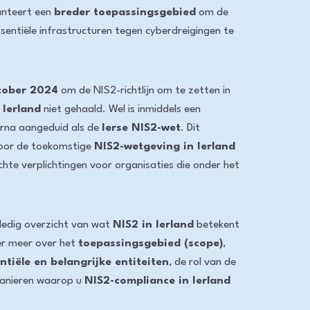
anteert een
breder toepassingsgebied
om de
sentiële infrastructuren tegen cyberdreigingen te
tober 2024
om de NIS2-richtlijn om te zetten in
r
Ierland
niet gehaald. Wel is inmiddels een
erna aangeduid als de
Ierse NIS2-wet
. Dit
oor de toekomstige
NIS2-wetgeving in Ierland
chte verplichtingen voor organisaties die onder het
ledig overzicht van wat
NIS2 in Ierland
betekent
ier meer over het
toepassingsgebied (scope)
,
ntiële en belangrijke entiteiten
, de rol van de
manieren waarop u
NIS2-compliance in Ierland