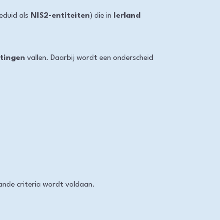
eduid als
NIS2-entiteiten
) die in
Ierland
htingen
vallen. Daarbij wordt een onderscheid
nde criteria wordt voldaan.