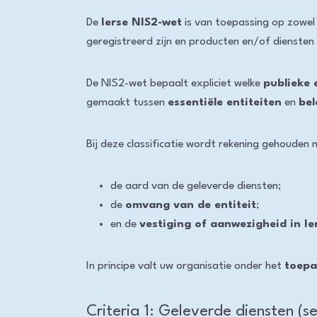
De
Ierse NIS2-wet
is van toepassing op zowel 
geregistreerd zijn en producten en/of diensten 
De NIS2-wet bepaalt expliciet welke
publieke 
gemaakt tussen
essentiële entiteiten
en
bel
Bij deze classificatie wordt rekening gehouden 
de aard van de geleverde diensten;
de
omvang van de entiteit
;
en de
vestiging of aanwezigheid in Ie
In principe valt uw organisatie onder het
toepa
Criteria 1: Geleverde diensten (s