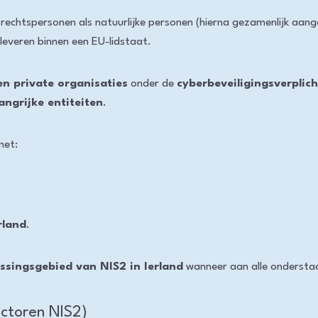
rechtspersonen als natuurlijke personen (hierna gezamenlijk aang
leveren binnen een EU-lidstaat.
en private organisaties
onder de
cyberbeveiligingsverplic
angrijke entiteiten
.
met:
rland
.
ssingsgebied van NIS2 in Ierland
wanneer aan alle onderstaa
ectoren NIS2)