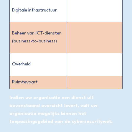
Digitale infrastructuur
Beheer van ICT-diensten
(business-to-business)
Overheid
Ruimtevaart
Indien uw organisatie een dienst uit
bovenstaand overzicht levert, valt uw
organisatie mogelijks binnen het
toepassingsgebied van de cybersecuritywet.