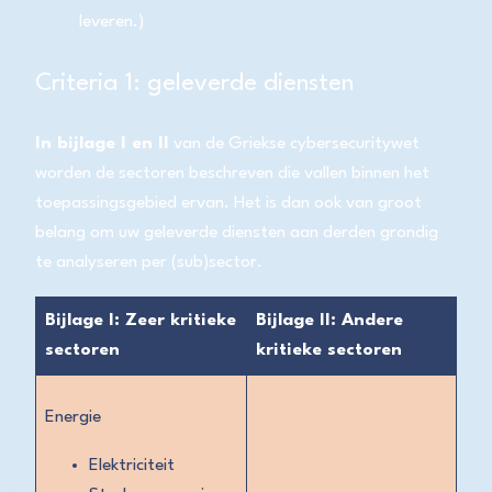
leveren.)
Criteria 1: geleverde diensten
In bijlage I en II
van de Griekse cybersecuritywet
worden de sectoren beschreven die vallen binnen het
toepassingsgebied ervan. Het is dan ook van groot
belang om uw geleverde diensten aan derden grondig
te analyseren per (sub)sector.
Bijlage I: Zeer kritieke
Bijlage II: Andere
sectoren
kritieke sectoren
Energie
Elektriciteit