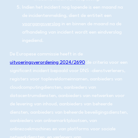
Indien het incident nog lopende is een maand na
de incidentenmelding, dient de entiteit een
voorgangsverslag
in en binnen de maand na de
afhandeling van incident wordt een eindverslag
ingediend.
De Europese commissie heeft in de
uitvoeringsverordening 2024/2690
de criteria voor een
significant incident bepaald voor DNS -dienstverleners,
registers voor topleveldomeinnamen, aanbieders van
cloudcomputingdiensten, aanbieders van
datacentrumdiensten, aanbieders van netwerken voor
de levering van inhoud, aanbieders van beheerde
diensten, aanbieders van beheerde beveiligingsdiensten,
aanbieders van onlinemarktplaatsen, van
onlinezoekmachines en van platforms voor sociale
netwerkdiensten, en verleners van