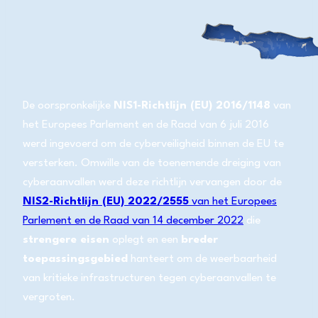
De oorspronkelijke
NIS1-Richtlijn (EU) 2016/1148
van
het Europees Parlement en de Raad van 6 juli 2016
werd ingevoerd om de cyberveiligheid binnen de EU te
versterken. Omwille van de toenemende dreiging van
cyberaanvallen werd deze richtlijn vervangen door de
NIS2-Richtlijn (EU) 2022/2555
van het Europees
Parlement en de Raad van 14 december 2022
die
strengere eisen
oplegt en een
breder
toepassingsgebied
hanteert om de weerbaarheid
van kritieke infrastructuren tegen cyberaanvallen te
vergroten.