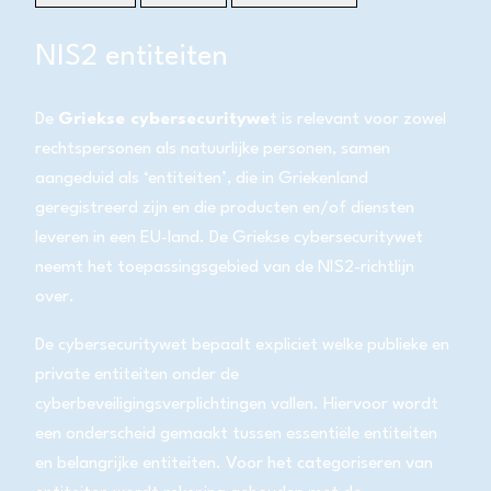
NIS2 entiteiten
De
Griekse cybersecuritywe
t is relevant voor zowel
rechtspersonen als natuurlijke personen, samen
aangeduid als ‘entiteiten’, die in Griekenland
geregistreerd zijn en die producten en/of diensten
leveren in een EU-land. De Griekse cybersecuritywet
neemt het toepassingsgebied van de NIS2-richtlijn
over.
De cybersecuritywet bepaalt expliciet welke publieke en
private entiteiten onder de
cyberbeveiligingsverplichtingen vallen. Hiervoor wordt
een onderscheid gemaakt tussen essentiële entiteiten
en belangrijke entiteiten. Voor het categoriseren van