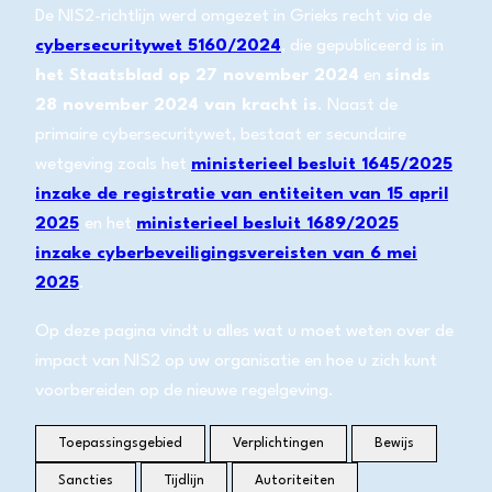
De NIS2-richtlijn werd omgezet in Grieks recht via de
cybersecuritywet 5160/2024
, die gepubliceerd is in
het Staatsblad op 27 november 2024
en
sinds
28 november 2024 van kracht is
. Naast de
primaire cybersecuritywet, bestaat er secundaire
wetgeving zoals het
ministerieel besluit 1645/2025
inzake de registratie van entiteiten van 15 april
2025
en het
ministerieel besluit 1689/2025
inzake cyberbeveiligingsvereisten van 6 mei
2025
.
Op deze pagina vindt u alles wat u moet weten over de
impact van NIS2 op uw organisatie en hoe u zich kunt
voorbereiden op de nieuwe regelgeving.
Toepassingsgebied
Verplichtingen
Bewijs
Sancties
Tijdlijn
Autoriteiten