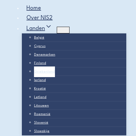
Home
Over NIS2
Landen
België
Cyprus
Denemarken
Finland
Griekenland
Ierland
Kroatië
Letland
Litouwen
Roemenië
Slovenië
Slowakije