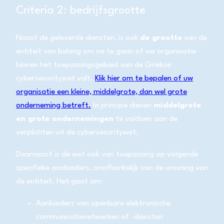
Criteria 2: bedrijfsgrootte
Naast de geleverde diensten, is ook
de grootte
van de
entiteit van belang om na te gaan of uw organisatie
binnen het toepassingsgebied van de Griekse
cybersecuritywet valt.
Klik hier om te bepalen of uw
organisatie een kleine, middelgrote, dan wel grote
onderneming betreft.
In principe dienen
middelgrote
en grote ondernemingen
te voldoen aan de
verplichten uit de cybersecuritywet.
Daarnaast is de wet ook van toepassing op volgende
specifieke aanbieders, onafhankelijk van de omvang van
de entiteit. Het gaat om:
Aanbieders van openbare elektronische
communicatienetwerken of -diensten