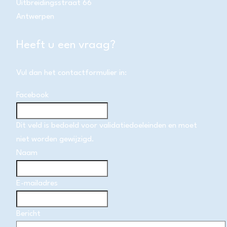
Uitbreidingsstraat 66
Antwerpen
Heeft u een vraag?
Vul dan het contactformulier in:
Facebook
Dit veld is bedoeld voor validatiedoeleinden en moet
niet worden gewijzigd.
Naam
E-mailadres
Bericht