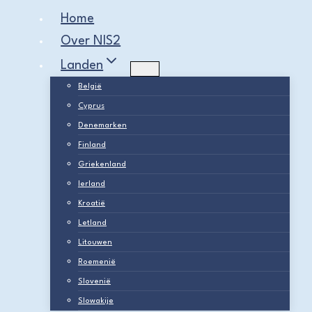
Home
Over NIS2
Landen
België
Cyprus
Denemarken
Finland
Griekenland
Ierland
Kroatië
Letland
Litouwen
Roemenië
Slovenië
Slowakije